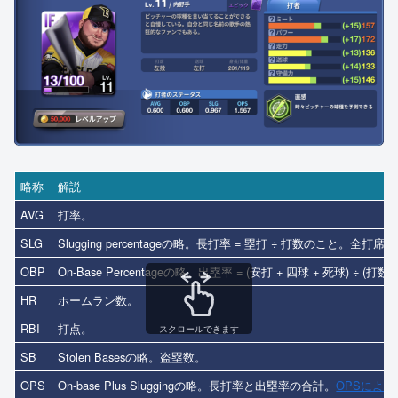
略称
解説
AVG
打率。
SLG
Slugging percentageの略。長打率 = 塁打 ÷ 打数のこと。
OBP
On-Base Percentageの略。出塁率 = (安打 + 四球 + 死球
HR
ホームラン数。
RBI
打点。
スクロールできます
SB
Stolen Basesの略。盗塁数。
OPS
On-base Plus Sluggingの略。長打率と出塁率の合計。
OPSによ