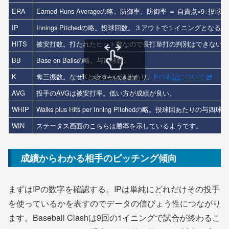
ERA
Earned Runs Averageの略。防御率。防御率 ＝ 自責点×9÷投球
IP
Innings Pitchedの略。投球回数。３アウトで１イニングと
HITS
被安打数。打たれたヒット数なので長打単打の判別はできない
BB
Base on Ballsの略。与四球数。
K
奪三振数。なぜKと表すかは諸説あり。
Kの表記について
スクロールできます
AVG
投手のAVGは被安打率。低い方が成績が良い。
WHIP
Walks plus Hits per Inning Pitchedの略。投球回
WIN
ステータス画面のこちらは勝率を示しているようです。
成績からわかる相手のピッチング傾向
まずはIPの数字を確認する。IPは単純にどれだけその投手
を使っているかを表すのでデータの信ぴょう性につながり
ます。Baseball Clashは9回の1イニングで試合が終わるこ