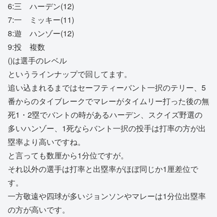
6:三 ハーデン(12)
7:一 ミッキー(11)
8:遊 ハンゾー(12)
9:投 複数
()は選手のレベル
というラインナップで回してます。
追い込まれるまではセーフティーバント一択のテリー、5
番からのタイブレークでマレーがタイムリー打った後の無
死1・2塁でバントの時があるハーデン、スクイズ野選の
多いハンゾー、1死ならバント一択の投手は打率の方が出
塁率より高いですね。
と言っても数厘から1分位ですが。
それ以外の選手は打率と出塁率がほぼ同じか1厘差位で
す。
一方敬遠や四球が多いジョンソンやマレーは1分位出塁率
の方が高いです。