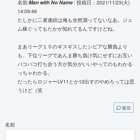
名前:
Man with No Name
:
投稿日：2021/11/23(火)
14:09:46
たしかに二者連続は俺も全然溜ってないなあ。ジェ
ム稼ぐってもたかが知れてるんですけどね。
まあリーグ１０のギスギスしたシビアな勝負より
も、下位リーグであんま勝ち負け気にせずにお互い
バコバコ打ち合う方が気分がいいやってのもわかる
っちゃわかる。
だったらロジャーLV11とか12出すのやめろっては思
うけど（笑
返信
名前