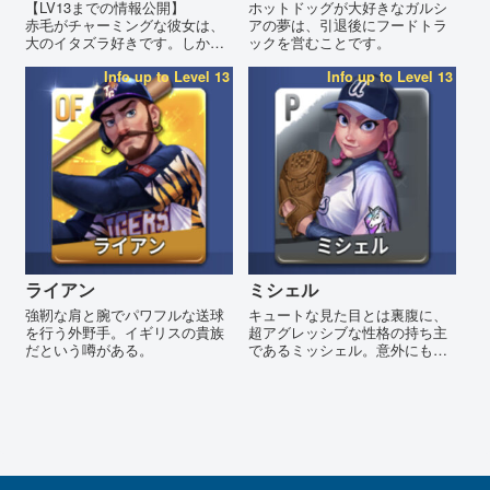
【LV13までの情報公開】
ホットドッグが大好きなガルシ
赤毛がチャーミングな彼女は、
アの夢は、引退後にフードトラ
大のイタズラ好きです。しか
ックを営むことです。
し、ピンチのときには落ち着い
た制球力を見せます。
Info up to Level 13
Info up to Level 13
ライアン
ミシェル
強靭な肩と腕でパワフルな送球
キュートな見た目とは裏腹に、
を行う外野手。イギリスの貴族
超アグレッシブな性格の持ち主
だという噂がある。
であるミッシェル。意外にも、
学生時代はダンスチームのリー
ダーを務めていた。