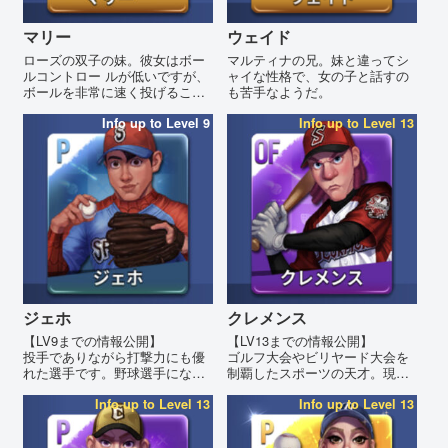
マリー
ウェイド
ローズの双子の妹。彼女はボー
マルティナの兄。妹と違ってシ
ルコントロー ルが低いですが、
ャイな性格で、女の子と話すの
ボールを非常に速く投げること
も苦手なようだ。
ができます。彼女の次の動きは
誰にも予 測できない！ローズが
Info up to Level 9
Info up to Level 13
キャッチャーのとき、彼女のボ
ールコントロールは安定しま
す。
ジェホ
クレメンス
【LV9までの情報公開】
【LV13までの情報公開】
投手でありながら打撃力にも優
ゴルフ大会やビリヤード大会を
れた選手です。野球選手になる
制覇したスポーツの天才。現在
前はプログラマーだったそうで
は野球大会の優勝を狙っていま
す。
Info up to Level 13
す。
Info up to Level 13