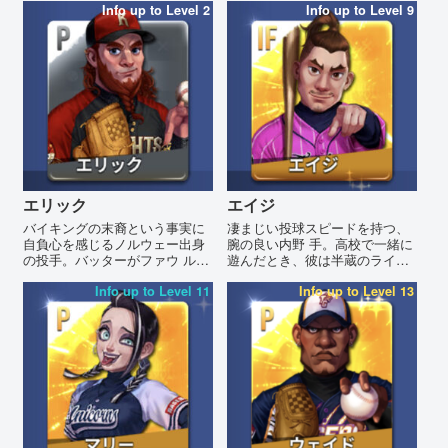
Info up to Level 2
Info up to Level 9
エリック
エイジ
バイキングの末裔という事実に
凄まじい投球スピードを持つ、
自負心を感じるノルウェー出身
腕の良い内野 手。高校で一緒に
の投手。バッターがファウ ルで
遊んだとき、彼は半蔵のライバ
切るのが大嫌いだ。
ルでした。
Info up to Level 11
Info up to Level 13