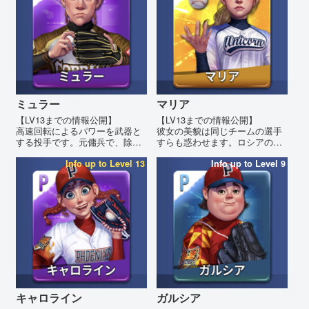
ミュラー
マリア
【LV13までの情報公開】
【LV13までの情報公開】
高速回転によるパワーを武器と
彼女の美貌は同じチームの選手
する投手です。元傭兵で、除隊
すらも惑わせます。ロシアの令
後に野球を始めたそうです。
嬢という噂があります。
Info up to Level 13
Info up to Level 9
キャロライン
ガルシア