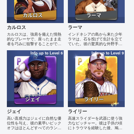
カルロス
ラーマ
カルロスは、強肩を備えた情熱
インドネシアの島から来た少年
的なプレーヤで、座ったまま走
ラマは、石を投げて生計を立て
者を巧みに狙撃することがで
ていた。彼の驚異的な外野手と
き、最もクールな捕手の一人で
してのキャッチングスキルは、
す。
Info up to Level 6
タッグアップを迷わせるものだ
Info up to Level 9
った。
ジェイ
ライリー
高い直感力はジェイに自然な優
高速スライダーを武器に使う強
位性を与え、彼の素早いピック
力なピッチャー。彼は子供の頃
オフはほとんどすべてのランナ
にトラウマを経験した後、鳩を
ーを止めることができます。
怖がります。