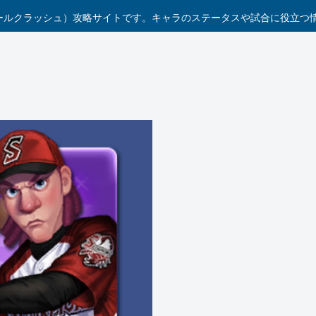
h（ベースボールクラッシュ）攻略サイトです。キャラのステータスや試合に役立