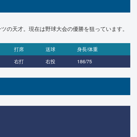
ーツの天才。現在は野球大会の優勝を狙っています。
打席
送球
身長/体重
右打
右投
186/75