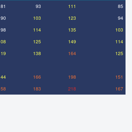
81
93
111
85
90
103
123
94
98
114
135
103
108
125
149
114
119
138
164
125
144
166
198
151
158
183
218
167