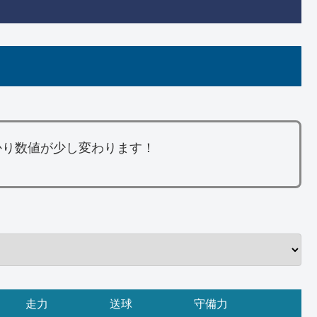
かり数値が少し変わります！
走力
送球
守備力