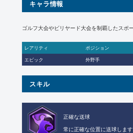
キャラ情報
ゴルフ大会やビリヤード大会を制覇したスポ
レアリティ
ポジション
エピック
外野手
スキル
正確な送球
常に正確な位置に送球します