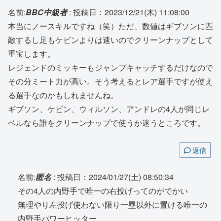
名前:
BBC中級者
:
投稿日：2023/12/21(木) 11:08:00
本当にノースキルですね（笑）ただ、数値はギブソンに匹
敵するし足もケビンよりは速いのでクリーンナップとして
重宝します。
レジェンドのミッキーもジャンプキャッチするだけなので
その分ミート力が高い。そう考えるとレア選手ですが使え
る選手なのかもしれませんね。
ギブソン、ケビン、ウィルソン、アンドレの4人が同じレ
ベルなら誰をクリーンナップで使うか迷うところです。
返信
名前:
匿名
:
投稿日：2024/01/27(土) 08:50:34
その4人の内野手で唯一の右投げってのがでかい
無理やり左投げ使わない限り一塁以外に置ける唯一の
内野手パワーヒッター