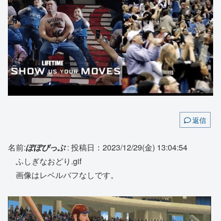
返信
名前:
ぽぽぴっぷ
:
投稿日：2023/12/29(金) 13:04:54
ふしぎなおどり.gif
画像はレベルバフなしです。