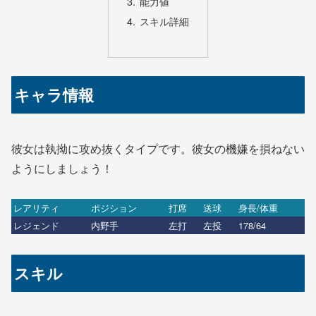
能力値
スキル詳細
キャラ情報
彼女は執拗に攻め抜くタイプです。彼女の機嫌を損ねない
ようにしましょう！
レアリティ
ポジション
打席
送球
身長/体重
レジェンド
内野手
左打
左投
178/64
スキル