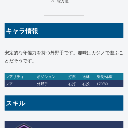
能力値
キャラ情報
安定的な守備力を持つ外野手です。趣味はカジノで遊ぶこ
とだそうです。
レアリティ
ポジション
打席
送球
身長/体重
レア
外野手
右打
右投
179/80
スキル